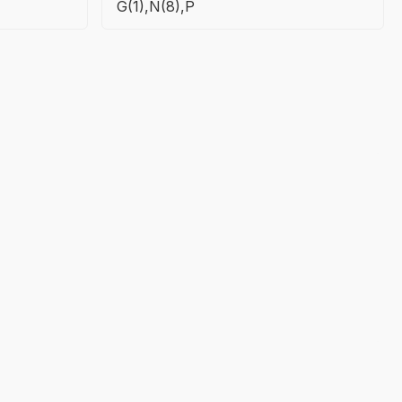
G(1),N(8),P