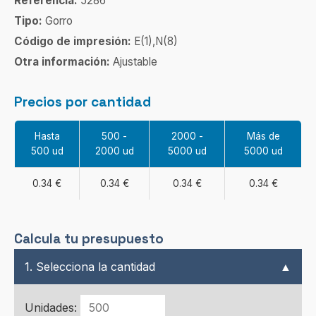
Referencia:
5286
Tipo:
Gorro
Código de impresión:
E(1),N(8)
Otra información:
Ajustable
Precios por cantidad
Hasta
500 -
2000 -
Más de
500 ud
2000 ud
5000 ud
5000 ud
0.34 €
0.34 €
0.34 €
0.34 €
Calcula tu presupuesto
1. Selecciona la cantidad
▲
Unidades: