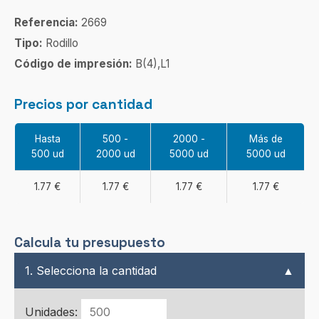
Referencia:
2669
Tipo:
Rodillo
Código de impresión:
B(4),L1
Precios por cantidad
Hasta
500 -
2000 -
Más de
500 ud
2000 ud
5000 ud
5000 ud
1.77 €
1.77 €
1.77 €
1.77 €
Calcula tu presupuesto
1. Selecciona la cantidad
▲
Unidades: