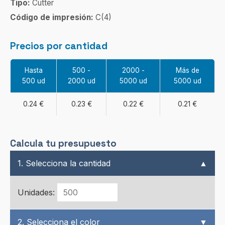
Tipo:
Cutter
Código de impresión:
C(4)
Precios por cantidad
Hasta
500 -
2000 -
Más de
500 ud
2000 ud
5000 ud
5000 ud
0.24 €
0.23 €
0.22 €
0.21 €
Calcula tu presupuesto
1. Selecciona la cantidad
▲
Unidades:
2. Selecciona el color
▼