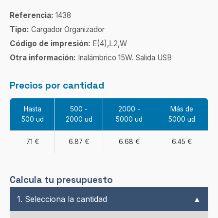
Referencia:
1438
Tipo:
Cargador Organizador
Código de impresión:
E(4),L2,W
Otra información:
Inalámbrico 15W. Salida USB
Precios por cantidad
Hasta
500 -
2000 -
Más de
500 ud
2000 ud
5000 ud
5000 ud
7.1 €
6.87 €
6.68 €
6.45 €
Calcula tu presupuesto
1. Selecciona la cantidad
▲